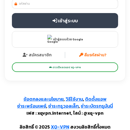
เข้าสู่ระบบ
เข้าสู่ระบบด้วย Google
สมัครสมาชิก
ลืมรหัสผ่าน?
ดาวน์โหลดแอป XQ-VPN
ข้อตกลงและนโยบาย
,
วิธีใช้งาน
,
ติดตั้งแอพ
ชำระพร้อมเพย์
,
ชำระทรูวอลเล็ท
,
ชำระบัตรทรูมันนี่
เฟส : xqvpn.internet, ไลน์ : @xq-vpn
ลิขสิทธิ์ © 2025
XQ-VPN
สงวน​ลิขสิทธิ์ทั้งหมด